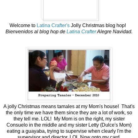
Welcome to
Latina Crafter's
Jolly Christmas blog hop!
Bienvenidos al blog hop de
Latina Crafter
Alegre Navidad.
A jolly Christmas means tamales at my Mom's house! That's
the only time we have them since they are a lot of work, so
they tell me. LOL! My Mom is on the right, my sister
Consuelo in the middle and my sister Letty (Dulce's Mom)
eating a guayaba, trying to supervise when clearly I'm the
supervisor and director. LOL
Now onto my card.