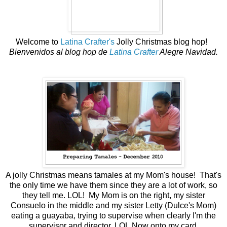
Welcome to
Latina Crafter's
Jolly Christmas blog hop!
Bienvenidos al blog hop de
Latina Crafter
Alegre Navidad.
A jolly Christmas means tamales at my Mom's house! That's
the only time we have them since they are a lot of work, so
they tell me. LOL! My Mom is on the right, my sister
Consuelo in the middle and my sister Letty (Dulce's Mom)
eating a guayaba, trying to supervise when clearly I'm the
supervisor and director. LOL
Now onto my card.