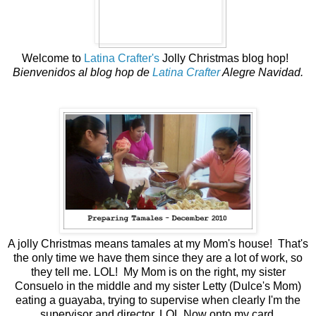
Welcome to
Latina Crafter's
Jolly Christmas blog hop!
Bienvenidos al blog hop de
Latina Crafter
Alegre Navidad.
A jolly Christmas means tamales at my Mom's house! That's
the only time we have them since they are a lot of work, so
they tell me. LOL! My Mom is on the right, my sister
Consuelo in the middle and my sister Letty (Dulce's Mom)
eating a guayaba, trying to supervise when clearly I'm the
supervisor and director. LOL
Now onto my card.