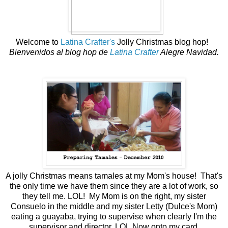
Welcome to
Latina Crafter's
Jolly Christmas blog hop!
Bienvenidos al blog hop de
Latina Crafter
Alegre Navidad.
A jolly Christmas means tamales at my Mom's house! That's
the only time we have them since they are a lot of work, so
they tell me. LOL! My Mom is on the right, my sister
Consuelo in the middle and my sister Letty (Dulce's Mom)
eating a guayaba, trying to supervise when clearly I'm the
supervisor and director. LOL
Now onto my card.