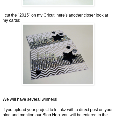
I cut the "2015" on my Cricut, here's another closer look at
my cards:
We will have several
winners
!
If you upload
your project
to
Inlinkz
with
a direct
post
on your
blog
and
mention our
Blog
Hop
, you will be entered in the