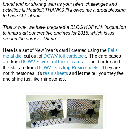
brand and
for sharing
with us
your
talent
challenges and
activities
!!!
Heartfelt
THANKS
!!!
It gives me
a great
blessing
to have
ALL
of you.
That is why
we
have prepared
a
BLOG
HOP
with
inspiration
to jump start our creative engines
for 2015, which
is
just
around
the corner. - Diana
Here is a set of New Year's card I created using the
Feliz
metal die
, cut out of
DCWV foil cardstock
. The card bases
are from
DCWV Silver Foil box of cards
. The border and
the star are from
DCWV Dazzling Resin sheets
. They are
not rhinestones, it's
resin sheets
and let me tell you they feel
and shine just like rhinestones.