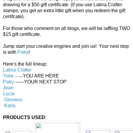
d
rawing for a
$50 gift certificate
(if you use
Latina Crafter
stamps
, you get an extra
little gift
w
hen you redeem the gift
certifcate
).
For those who
comment
on all
blogs,
we
will be raffling
TWO
$15 gift certificate.
Jump start your creative engines and join us
! Your next stop
is with
Patry
!
Here's the full lineup:
Latina Crafter
Yolie
YOU ARE HERE
---------
Patry
------YOUR NEXT STOP
Joan
Lucía
Giovana
Karla
PRODUCTS USED: