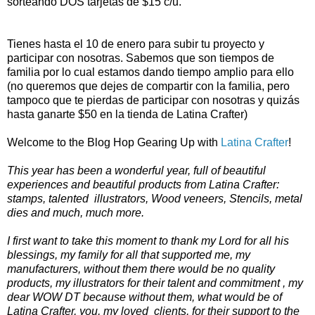
sorteando DOS tarjetas de $15 c/u.
Tienes hasta el 10 de enero para subir tu proyecto y
participar con nosotras. Sabemos que son tiempos de
familia por lo cual estamos dando tiempo amplio para ello
(no queremos que dejes de compartir con la familia, pero
tampoco que te pierdas de participar con nosotras y quizás
hasta ganarte $50 en la tienda de Latina Crafter)
Welcome
to the
Blog
Hop
Gearing Up with
Latina Crafter
!
This year has been
a wonderful year
, full of
beautiful
experiences
and
beautiful products
from
Latina
Crafter
:
stamps,
talented
illustrators
,
Wood
veneers,
Stencils
, metal
dies
and
much, much more
.
I first want to
take this moment to
thank
my Lord
for all his
blessings
,
my family
for all that
supported
me
,
my
manufacturers,
without them
there would be no
quality
products
, my
illustrators
for their talent
and commitment
, my
dear
WOW
DT
because without them
, what would be of
Latina
Crafter
,
you
, my
loved
clients
,
for their support
to the