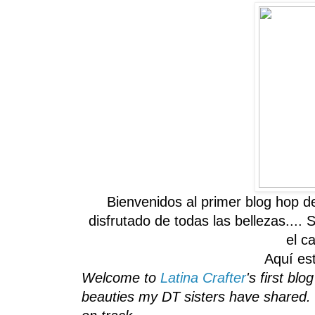
Bienvenidos al
primer blog
hop
d
disfrutado de
todas las bellezas
....
S
el c
Aquí es
Welcome to
Latina Crafter
's first bl
beauties my DT sisters have shared. 