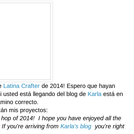
e
Latina
Crafter
de
2014
!
Espero
que hayan
i
usted está llegando
de
l blog de
Karla
está
en
amino correcto
.
tán mis
proyectos:
og hop of 2014! I hope you have enjoyed all the
If you're arriving from
Karla's blog
you're right