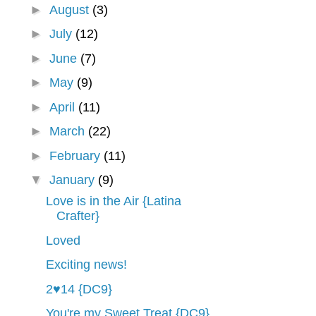
►
August
(3)
►
July
(12)
►
June
(7)
►
May
(9)
►
April
(11)
►
March
(22)
►
February
(11)
▼
January
(9)
Love is in the Air {Latina
Crafter}
Loved
Exciting news!
2♥14 {DC9}
You're my Sweet Treat {DC9}