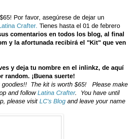
$
65!
Por favor,
asegúrese de dejar
un
Latina Crafter
.
Tienes hasta el
01 de febrero
sus comentarios en todos los blog, al final
 y la afortunada recibirá el "Kit" que ven
es y deja tu nombre en el inlinkz, de aquí
r random. ¡Buena suerte!
t goodies!! The kit is worth $65! Please make
op and follow
Latina Crafter
. You have until
p, please visit
LC's Blog
and leave your name