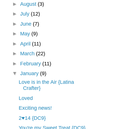
►
August
(3)
►
July
(12)
►
June
(7)
►
May
(9)
►
April
(11)
►
March
(22)
►
February
(11)
▼
January
(9)
Love is in the Air {Latina
Crafter}
Loved
Exciting news!
2♥14 {DC9}
You're my Sweet Treat {DC9}