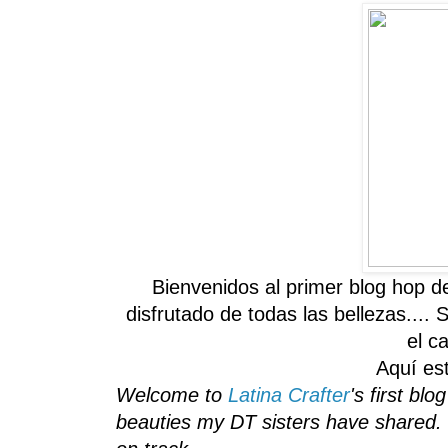
Bienvenidos al
primer blog
hop
d
disfrutado de
todas las bellezas
....
S
el c
Aquí es
Welcome to
Latina Crafter
's first bl
beauties my DT sisters have shared. 