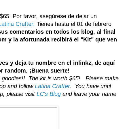
$
65!
Por favor,
asegúrese de dejar
un
Latina Crafter
.
Tienes hasta el
01 de febrero
sus comentarios en todos los blog, al final
 y la afortunada recibirá el "Kit" que ven
es y deja tu nombre en el inlinkz, de aquí
r random. ¡Buena suerte!
t goodies!! The kit is worth $65! Please make
op and follow
Latina Crafter
. You have until
p, please visit
LC's Blog
and leave your name