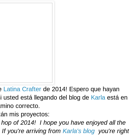
e
Latina
Crafter
de
2014
!
Espero
que hayan
i
usted está llegando
de
l blog de
Karla
está
en
amino correcto
.
tán mis
proyectos:
og hop of 2014! I hope you have enjoyed all the
If you're arriving from
Karla's blog
you're right