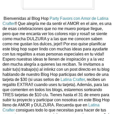
Bienvenidas al Blog Hop
Party Favors con Amor de Latina
Crafter
!! Que alegría me da sentir el AMOR en el aire, es una
de esas celebraciones que no me muero porque llegue,
pero que me encanta ver los colores rojo y rosa!! se siente
como mucha DULZURA y a las que me conocen saben
como me gustan los dulces, jeje!! Por eso quise planificar
este blog hop super lindo con muchas ideas para ayudarte
con tus regalitos a esas personas especiales en tu vida!!
Espero nuestras ideas te llenen de inspiración y a la vez
den mucha alegría a quienes las reciban. Te invitamos a
subir tu(s) trabajo(s) al inlinkz con un post directo en tu blog
hablando de nuestro Blog Hop participas del sorteo de una
tarjeta de $30 (si usas sellos de
Latina Crafter
, recibes un
regalito EXTRA!! cuando uses tu tarjeta). Además, para las
que comenten en todos los blogs, estaremos sorteando
TRES tarjetas de $10 c/u. Tienes hasta el 31 de enero para
subir tu proyecto y participar con nosotras en este Blog Hop
lleno de AMOR y DULZURA. Recuerda que en
Latina
Crafter
consigues todo lo que necesitas para hacer de tus