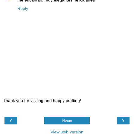
me encantan, muy elegantes, felicidades
Reply
Thank you for visiting and happy crafting!
‹
›
Home
View web version