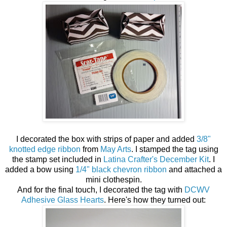
I decorated the box with strips of paper and added
3/8"
knotted edge ribbon
from
May Arts
. I stamped the tag using
the stamp set included in
Latina Crafter's December Kit
. I
added a bow using
1/4" black chevron ribbon
and attached a
mini clothespin.
And for the final touch, I decorated the tag with
DCWV
Adhesive Glass Hearts
. Here's how they turned out: